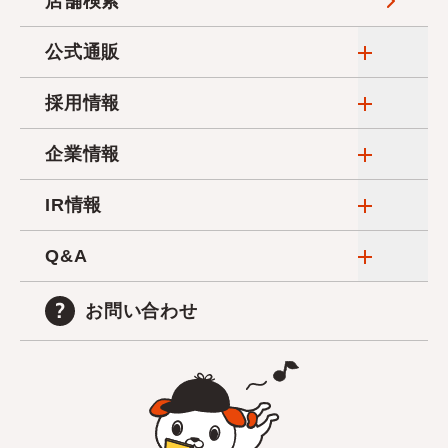
店舗検索
海外販売事業社募集
その他
店舗
公式通販
ひらく
サービス
1つから注文
採用情報
ひらく
経営
大量注文
新卒採用
企業情報
ひらく
中途採用
Can★Doについて
IR情報
ひらく
アルバイト採用
コーポレートメッセージ
財務ハイライト
Q&A
ひらく
トップメッセージ
月次情報
商品について
お問い合わせ
会社概要
決算短信
店舗について
役員・組織図
決算資料
ネットショップについて
沿革
株価・株式情報
店舗物件情報について