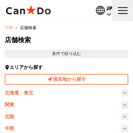
TOP
店舗検索
お知らせ
ひらく
店舗検索
重要
商品情報
条件で絞り込む
商品
店舗検索
エリアから探す
店舗
公式通販
ひらく
現在地から探す
サービス
1つから注文
採用情報
ひらく
北海道・東北
経営
大量注文
新卒採用
企業情報
北海道
青森県
岩手県
秋田県
関東
ひらく
茨城県
栃木県
群馬県
埼玉県
北陸
中途採用
Can★Doについて
宮城県
IR情報
山形県
福島県
ひらく
新潟県
富山県
石川県
福井県
中部
千葉県
東京都
神奈川県
アルバイト採用
コーポレートメッセージ
財務ハイライト
Q&A