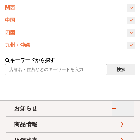
ひらく
山梨県
長野県
岐阜県
静岡県
関西
トップメッセージ
月次情報
商品について
お問い合わせ
ひらく
三重県
滋賀県
京都府
大阪府
中国
愛知県
会社概要
決算短信
店舗について
Q＆A
鳥取県
島根県
岡山県
広島県
四国
兵庫県
奈良県
和歌山県
役員・組織図
徳島県
決算資料
香川県
愛媛県
高知県
九州・沖縄
ネットショップについて
ご相談・ご意見・問い合わせ
山口県
福岡県
佐賀県
長崎県
熊本県
沿革
キーワードから探す
株価・株式情報
採用について
検索
大分県
宮崎県
鹿児島県
沖縄県
取り組み
株主優待制度のご案内
店舗物件情報について
イオンについて
IRカレンダー
フランチャイズ加盟について
店舗物件募集
電子公告
海外とのお取引について
お知らせ
ひらく
フランチャイズ加盟店募集
ご注意
メディア掲載について
重要
商品情報
委託販売者募集
IRや株式について
商品